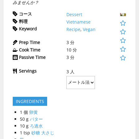
みませんか？
コース
Dessert
料理
Vietnamese
Keyword
Recipe
,
Vegan
Prep Time
3
分
Cook Time
10
分
Passive Time
3
分
Servings
3
人
INGREDIENTS
1
個
卵黄
50
g
バター
10
g
ろ過水
1
tsp
砂糖 大さじ