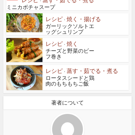
レシピ
蒸す・茹でる・煮る
•
ミニカボチャスープ
レシピ
焼く・揚げる
•
ガーリックソルトエ
ッグシュリンプ
レシピ
焼く
•
チーズと野菜のビー
フ巻き
レシピ
蒸す・茹でる・煮る
•
ロータスシードと鶏
肉のもちもちご飯
著者について