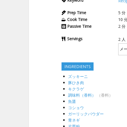
Keyword
Reci
Prep Time
5
分
Cook Time
10
Passive Time
2
分
Servings
2
人
INGREDIENTS
ズッキーニ
豚ひき肉
キクラゲ
調味料（香料）
（香料）
魚醤
コショウ
ガーリックパウダー
青ネギ
片栗粉