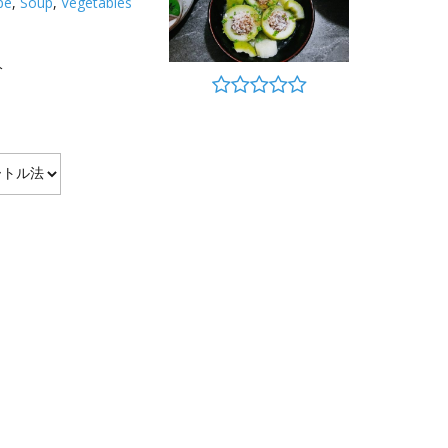
pe
,
Soup
,
Vegetables
分