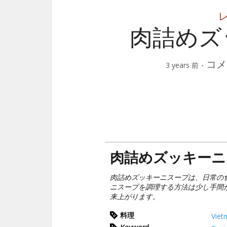
肉詰めズ
コメ
3 years 前
肉詰めズッキーニ
肉詰めズッキーニスープは、日常の
ニスープを調理する方法は少し手間
来上がります。
料理
Viet