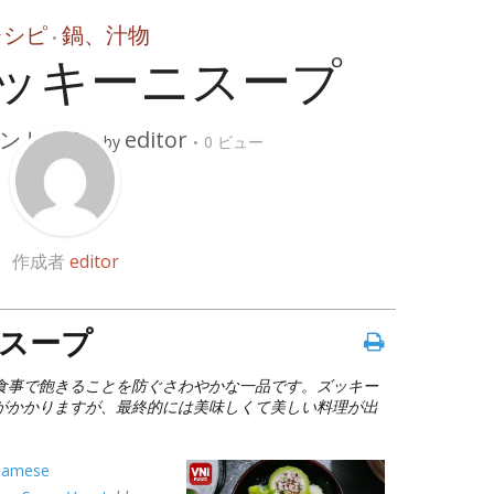
レシピ
鍋、汁物
•
ッキーニスープ
ントする
editor
by
0 ビュー
作成者
editor
スープ
食事で飽きることを防ぐさわやかな一品です。ズッキー
がかかりますが、最終的には美味しくて美しい料理が出
namese