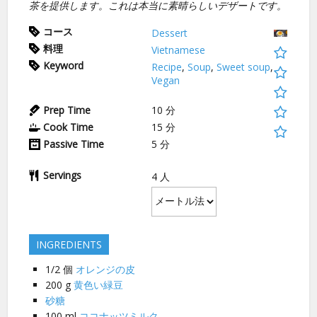
茶を提供します。これは本当に素晴らしいデザートです。
コース
Dessert
料理
Vietnamese
Keyword
Recipe
,
Soup
,
Sweet soup
,
Vegan
Prep Time
10
分
Cook Time
15
分
Passive Time
5
分
Servings
4
人
INGREDIENTS
1/2
個
オレンジの皮
200
g
黄色い緑豆
砂糖
100
ml
ココナッツミルク