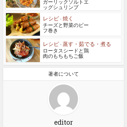
ガーリックソルトエ
ッグシュリンプ
レシピ
焼く
•
チーズと野菜のビー
フ巻き
レシピ
蒸す・茹でる・煮る
•
ロータスシードと鶏
肉のもちもちご飯
著者について
editor