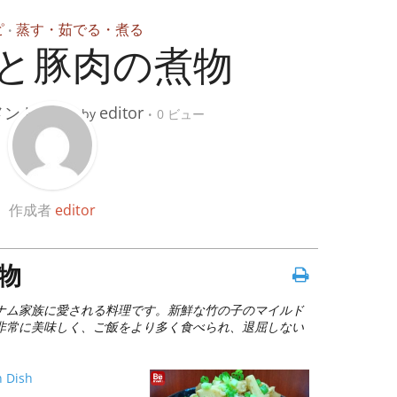
ピ
蒸す・茹でる・煮る
•
と豚肉の煮物
メントする
editor
by
0 ビュー
作成者
editor
物
ナム家族に愛される料理です。新鮮な竹の子のマイルド
非常に美味しく、ご飯をより多く食べられ、退屈しない
 Dish