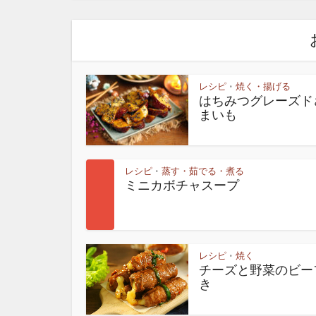
レシピ
焼く・揚げる
•
はちみつグレーズド
まいも
レシピ
蒸す・茹でる・煮る
•
ミニカボチャスープ
レシピ
焼く
•
チーズと野菜のビー
き