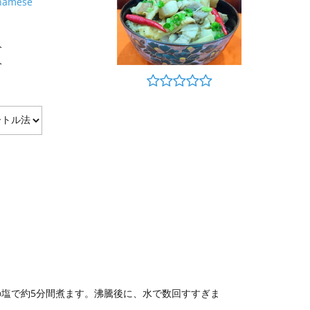
tnamese
分
分
塩で約5分間煮ます。沸騰後に、水で数回すすぎま