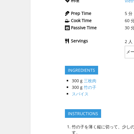
料理
Vie
Prep Time
5
分
Cook Time
60
Passive Time
30
Servings
2
人
INGREDIENTS
300
g
三枚肉
300
g
竹の子
スパイス
INSTRUCTIONS
竹の子を薄く縦に切って、少しの
す。