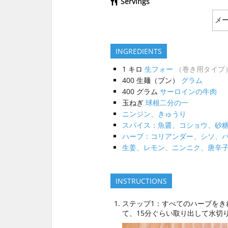
Servings
INGREDIENTS
1
キロ
生フォー
（巻き用タイプ
400
生麺（ブン）
グラム
400
グラム
サーロインの牛肉
玉ねぎ
球根二分の一
ニンジン、きゅうり
スパイス：魚醤、コショウ、砂
ハーブ：コリアンダー、シソ、
生姜、レモン、ニンニク、唐辛
INSTRUCTIONS
ステップ1：すべてのハーブをき
て、15分ぐらい取り出して水切