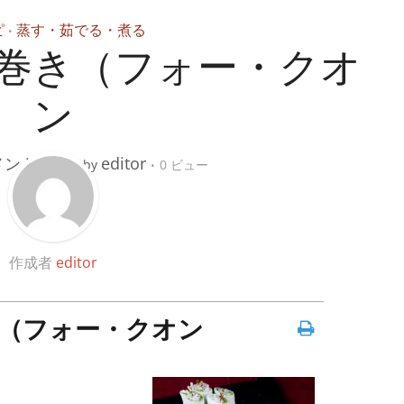
ピ
蒸す・茹でる・煮る
•
巻き（フォー・クオ
ン
メントする
editor
by
0 ビュー
作成者
editor
（フォー・クオン