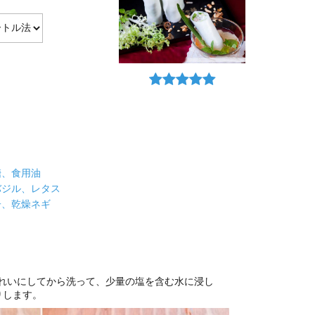
）
糖、食用油
バジル、レタス
子、乾燥ネギ
れいにしてから洗って、少量の塩を含む水に浸し
りします。