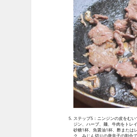
ステップ5：ニンジンの皮をむい
ジン、ハーブ、麺、牛肉をトレ
砂糖1杯、魚醤油1杯、酢または
ク、みじん切りの唐辛子の割合