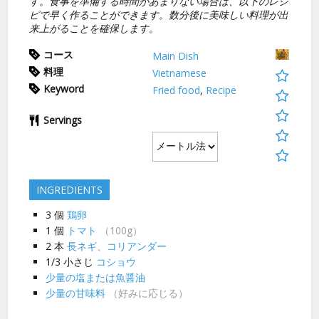
す。食事を準備する時間があまりない場合は、以下のレシ
ピで早く作ることができます。数分後に美味しい料理が出
来上がることを確保します。
コース
Main Dish
料理
Vietnamese
Keyword
Fried food
,
Recipe
Servings
INGREDIENTS
3
個
鶏卵
1
個
トマト
（100g）
2
本
長ネギ、コリアンダー
1/3
小さじ
コショウ
少量の塩または魚醤油
少量の甘味料
（好みに応じる）