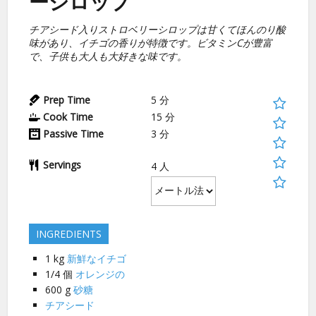
ーシロップ
チアシード入りストロベリーシロップは甘くてほんのり酸
味があり、イチゴの香りが特徴です。ビタミンCが豊富
で、子供も大人も大好きな味です。
Prep Time
5
分
Cook Time
15
分
Passive Time
3
分
Servings
4
人
INGREDIENTS
1
kg
新鮮なイチゴ
1/4
個
オレンジの
600
g
砂糖
チアシード