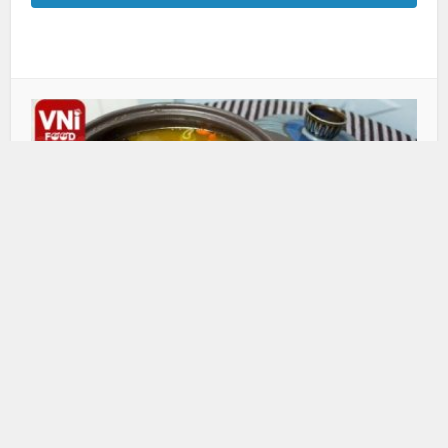
鳩と蓮の煮物