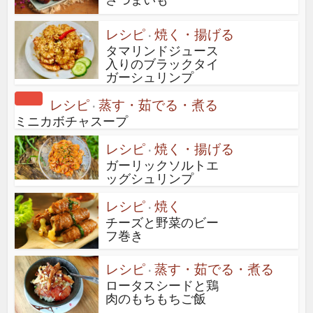
レシピ
焼く・揚げる
•
タマリンドジュース
入りのブラックタイ
ガーシュリンプ
レシピ
蒸す・茹でる・煮る
•
ミニカボチャスープ
レシピ
焼く・揚げる
•
ガーリックソルトエ
ッグシュリンプ
レシピ
焼く
•
チーズと野菜のビー
フ巻き
レシピ
蒸す・茹でる・煮る
•
ロータスシードと鶏
肉のもちもちご飯