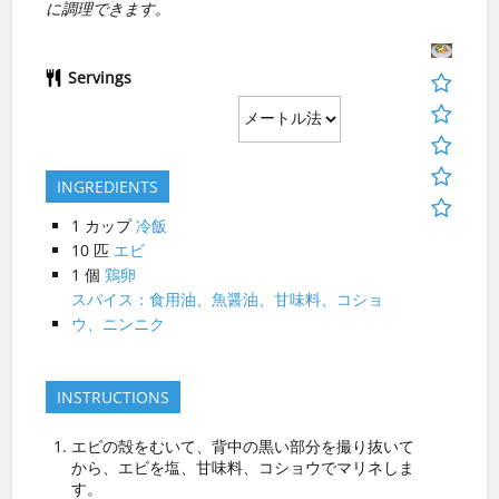
に調理できます。
Servings
INGREDIENTS
1
カップ
冷飯
10
匹
エビ
1
個
鶏卵
スパイス：食用油、魚醤油、甘味料、コショ
ウ、ニンニク
INSTRUCTIONS
エビの殻をむいて、背中の黒い部分を撮り抜いて
から、エビを塩、甘味料、コショウでマリネしま
す。