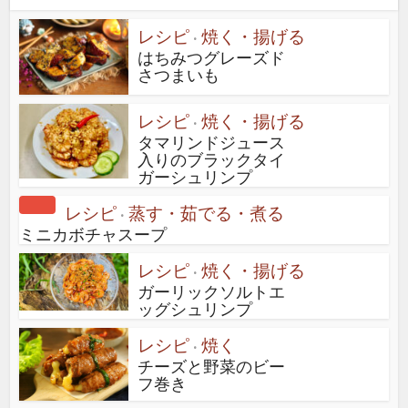
レシピ
焼く・揚げる
•
はちみつグレーズド
さつまいも
レシピ
焼く・揚げる
•
タマリンドジュース
入りのブラックタイ
ガーシュリンプ
レシピ
蒸す・茹でる・煮る
•
ミニカボチャスープ
レシピ
焼く・揚げる
•
ガーリックソルトエ
ッグシュリンプ
レシピ
焼く
•
チーズと野菜のビー
フ巻き