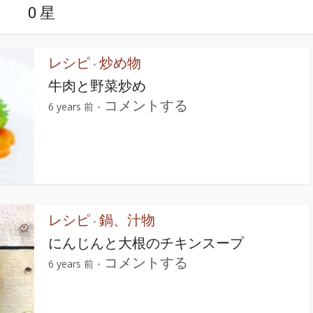
0 星
レシピ
炒め物
•
牛肉と野菜炒め
コメントする
6 years 前
レシピ
鍋、汁物
•
にんじんと大根のチキンスープ
コメントする
6 years 前