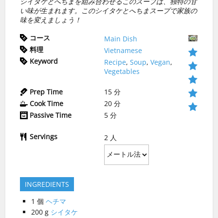
シイタケとへちまを組み合わせるこのスープは、独特の甘
い味が生まれます。このシイタケとへちまスープで家族の
味を変えましょう！
コース
Main Dish
料理
Vietnamese
Keyword
Recipe
,
Soup
,
Vegan
,
Vegetables
Prep Time
15
分
Cook Time
20
分
Passive Time
5
分
Servings
2
人
INGREDIENTS
1
個
ヘチマ
200
g
シイタケ