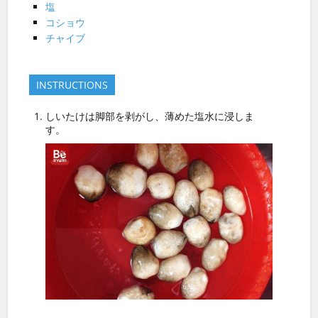
塩
コショウ
チャイブ
INSTRUCTIONS
しいたけは脚部を剥がし、薄めた塩水に浸しま
す。